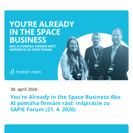
30. apríl 2026
You’re Already in the Space Business Ako
AI pomáha firmám rásť: inšpirácie zo
SAPIE Forum (21. 4. 2026)