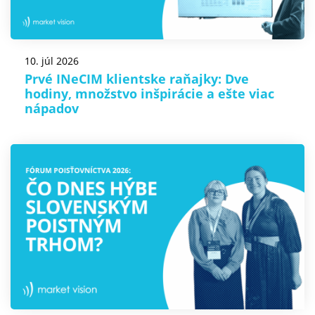
10. júl 2026
Prvé INeCIM klientske raňajky: Dve
hodiny, množstvo inšpirácie a ešte viac
nápadov