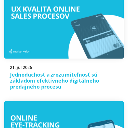
21. júl 2026
Jednoduchosť a zrozumiteľnosť sú
základom efektívneho digitálneho
predajného procesu