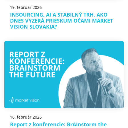
19. február 2026
INSOURCING, AI A STABILNÝ TRH. AKO
DNES VYZERÁ PRIESKUM OČAMI MARKET
VISION SLOVAKIA?
16. február 2026
Report z konferencie: BrAInstorm the