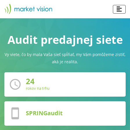
Audit
predajnej siete
Vy viete, čo by mala Vaša sieť spĺňať, my Vám pomôžeme zistiť,
aká je realita.
24
schedule
rokov na trhu
smartphone
SPRINGaudit