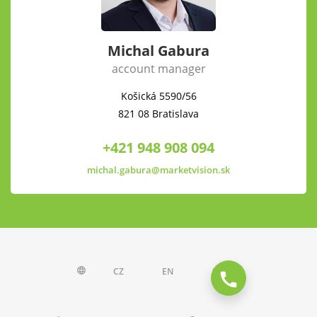
Michal Gabura
account manager
Košická 5590/56
821 08 Bratislava
+421 948 908 094
michal.gabura@marketvision.sk
CZ
EN
SK
language