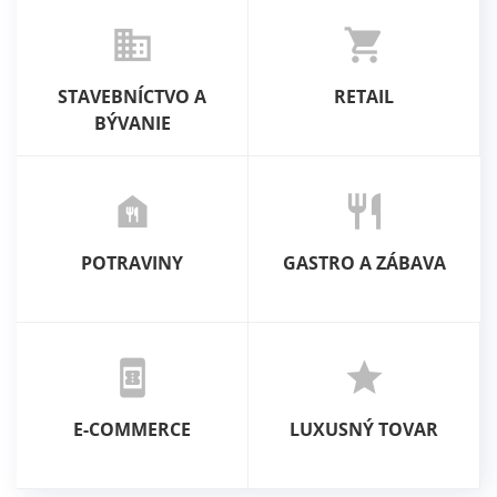
business
shopping_cart
STAVEBNÍCTVO A
RETAIL
BÝVANIE
food_bank
restaurant
POTRAVINY
GASTRO A ZÁBAVA
book_online
star
E-COMMERCE
LUXUSNÝ TOVAR