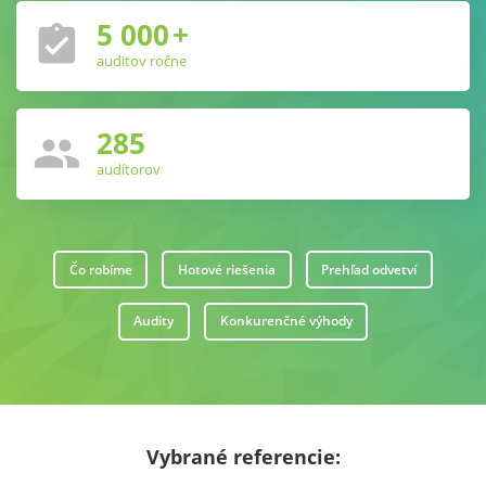
5 000
+
assignment_turned_in
auditov ročne
285
people
audítorov
Čo robíme
Hotové riešenia
Prehľad odvetví
Audity
Konkurenčné výhody
Vybrané referencie: