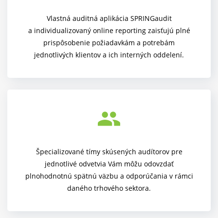
Vlastná auditná aplikácia SPRINGaudit
a individualizovaný online reporting zaisťujú plné
prispôsobenie požiadavkám a potrebám
jednotlivých klientov a ich interných oddelení.
group
Špecializované tímy skúsených audítorov pre
jednotlivé odvetvia Vám môžu odovzdať
plnohodnotnú spätnú väzbu a odporúčania v rámci
daného trhového sektora.