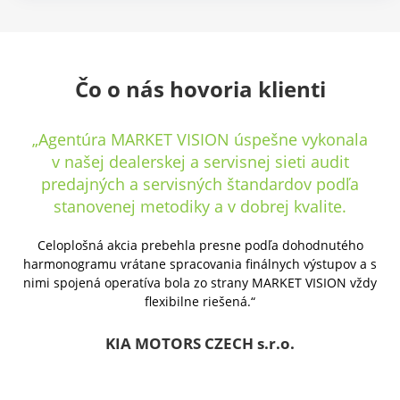
Čo o nás hovoria klienti
„S agentúrou MARKET VISION spolupracujeme
dlhodobo v oblasti Mystery Shoppingu
a Storecheckov. Novo sme do našej spolupráce
zaradili aj audity predajní. Chceli by sme
poďakovať za veľmi flexibilný prístup audítorov,
ktorí sú schopní zareagovať na akúkoľvek zmenu
s
v podstate ihneď.
y
Ceníme si tiež inovatívny prístup a bezproblémovú
komunikáciu medzi našou spoločnosťou a agentúrou.
Ďakujeme manažérke auditov za férové jednanie, ochotu
a záujem vyhovieť všetkým našim požiadavkám. Celkovo
hodnotíme našu spoluprácu MARKET VISION ako viac než