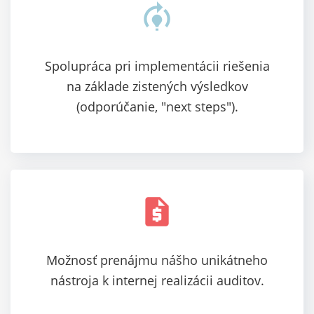
model_training
Spolupráca pri implementácii riešenia
na základe zistených výsledkov
(odporúčanie, "next steps").
request_quote
Možnosť prenájmu nášho unikátneho
nástroja k internej realizácii auditov.