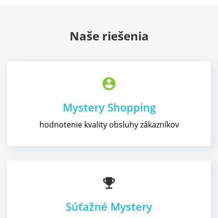
Naše riešenia
account_circle
Mystery Shopping
hodnotenie kvality obsluhy zákazníkov
emoji_events
Súťažné Mystery