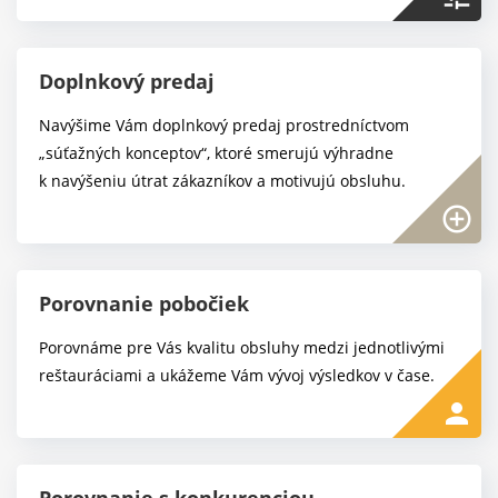
Doplnkový predaj
Navýšime Vám doplnkový predaj prostredníctvom
„súťažných konceptov“, ktoré smerujú výhradne
k navýšeniu útrat zákazníkov a motivujú obsluhu.
add_circle_outline
Porovnanie pobočiek
Porovnáme pre Vás kvalitu obsluhy medzi jednotlivými
reštauráciami a ukážeme Vám vývoj výsledkov v čase.
person
Porovnanie s konkurenciou