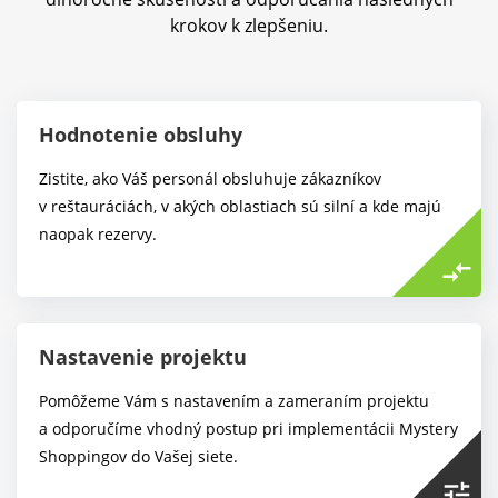
krokov k zlepšeniu.
Hodnotenie obsluhy
Zistite, ako Váš personál obsluhuje zákazníkov
v reštauráciách, v akých oblastiach sú silní a kde majú
naopak rezervy.
compare_arrows
Nastavenie projektu
Pomôžeme Vám s nastavením a zameraním projektu
a odporučíme vhodný postup pri implementácii Mystery
Shoppingov do Vašej siete.
tune