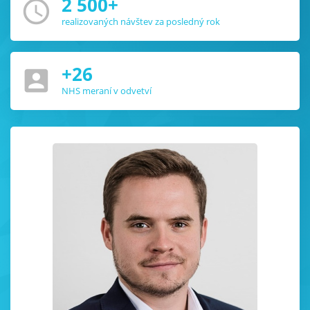
2 500
+
access_time
realizovaných návštev za posledný rok
+
26
account_box
NHS meraní v odvetví