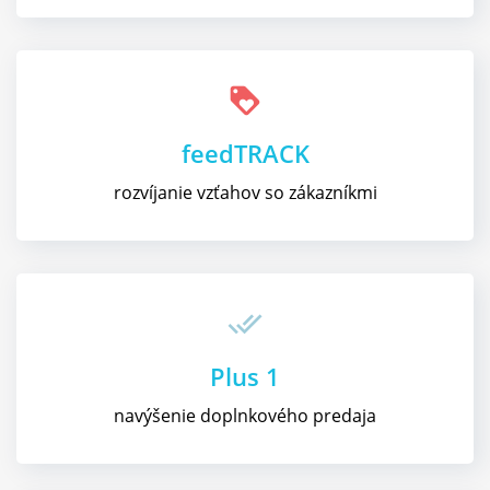
loyalty
feedTRACK
rozvíjanie vzťahov so zákazníkmi
done_all
Plus 1
navýšenie doplnkového predaja