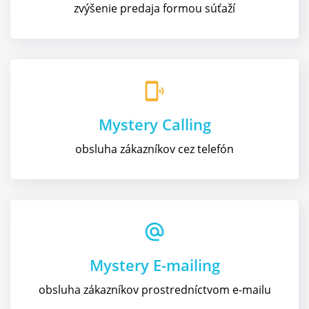
zvýšenie predaja formou súťaží
phonelink_ring
Mystery Calling
obsluha zákazníkov cez telefón
alternate_email
Mystery E-mailing
obsluha zákazníkov prostredníctvom e-mailu