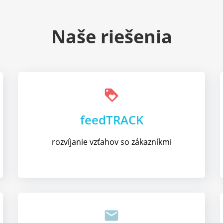
Naše riešenia
loyalty
feedTRACK
rozvíjanie vzťahov so zákazníkmi
email