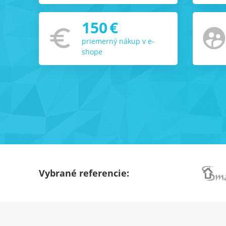
150
€
euro_symbol
supervised_user_circ
priemerný nákup v e-
shope
Vybrané referencie: