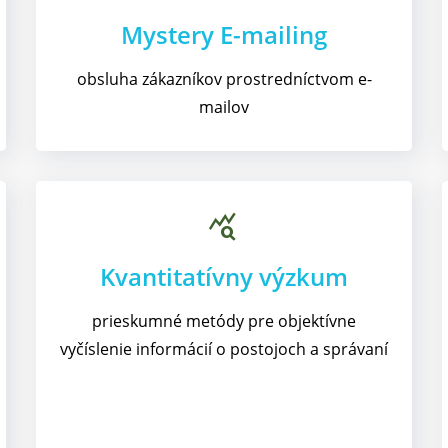
Mystery E-mailing
obsluha zákazníkov prostredníctvom e-
mailov
query_stats
Kvantitatívny výzkum​
prieskumné metódy pre objektívne
vyčíslenie informácií o postojoch a správaní