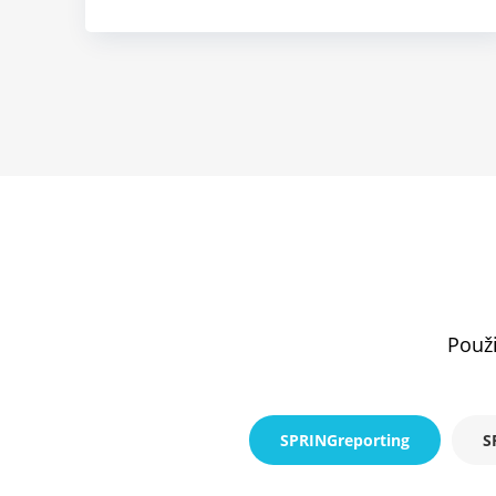
Použi
SPRINGreporting
S