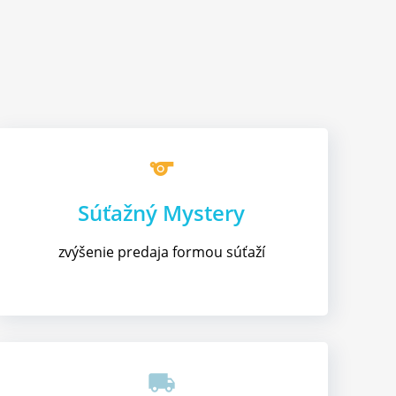
sports
Súťažný Mystery
zvýšenie predaja formou súťaží
local_shipping