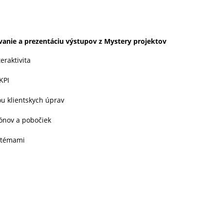
vanie a prezentáciu výstupov z Mystery projektov
eraktivita
KPI
ou klientskych úprav
iónov a pobočiek
ystémami