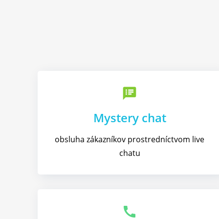
speaker_notes
Mystery chat
obsluha zákazníkov prostredníctvom live
chatu
call