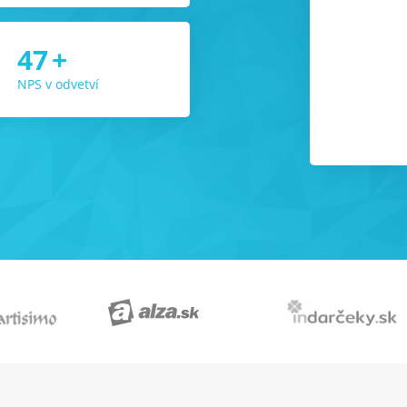
47
+
le
NPS v odvetví