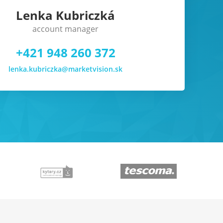
Lenka Kubriczká
account manager
+421 948 260 372
lenka.kubriczka@marketvision.sk