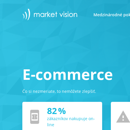
Medzinárodné pok
E-commerce
Čo si nezmeriate, to nemôžete zlepšiť.
82
%
book_online
report_proble
zákazníkov nakupuje on-
line