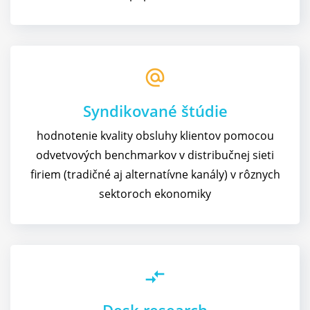
alternate_email
Syndikované štúdie
hodnotenie kvality obsluhy klientov pomocou
odvetvových benchmarkov v distribučnej sieti
firiem (tradičné aj alternatívne kanály) v rôznych
sektoroch ekonomiky
compare_arrows