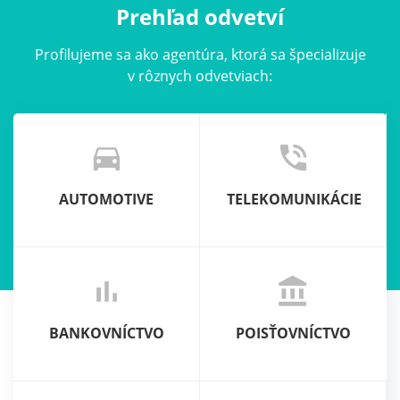
Prehľad odvetví
Profilujeme sa ako agentúra, ktorá sa špecializuje
v rôznych odvetviach:
directions_car
phone_in_talk
AUTOMOTIVE
TELEKOMUNIKÁCIE
bar_chart
account_balance
BANKOVNÍCTVO
POISŤOVNÍCTVO