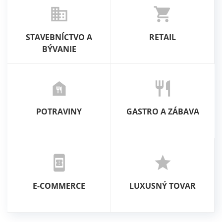
business
shopping_cart
STAVEBNÍCTVO A
RETAIL
BÝVANIE
food_bank
restaurant
POTRAVINY
GASTRO A ZÁBAVA
book_online
star
E-COMMERCE
LUXUSNÝ TOVAR