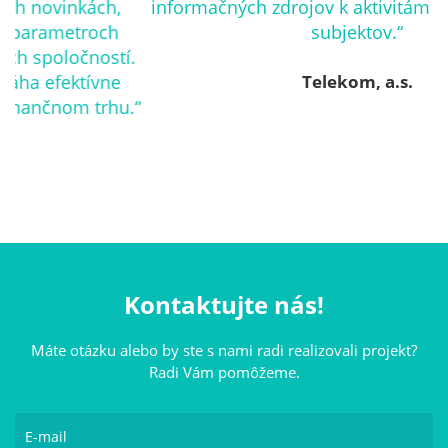
informačných zdrojov k aktivitám konkurenčných
subjektov.“
.
Telekom, a.s.
“
Kontaktujte nás!
Máte otázku alebo by ste s nami radi realizovali projekt?
Radi Vám pomôžeme.
E-mail