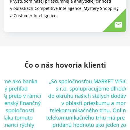
k výstupom našej prieskumnej a analytickej činnosti
v oblastiach Competitive Intelligence, Mystery Shopping
a Customer Intelligence.
Čo o nás hovoria klienti
„So spoločnosťou MARKET VISION SLOVAKIA,
s.r.o. spolupracujeme dlhodobo a patrí
ci
do okruhu našich stálych dodávateľov služieb
ý
v oblasti prieskumu a monitoringu
telekomunikačného trhu. Online monitoring
telekomunikačného trhu má pre nás významnú
pridanú hodnotu ako jeden zo základných