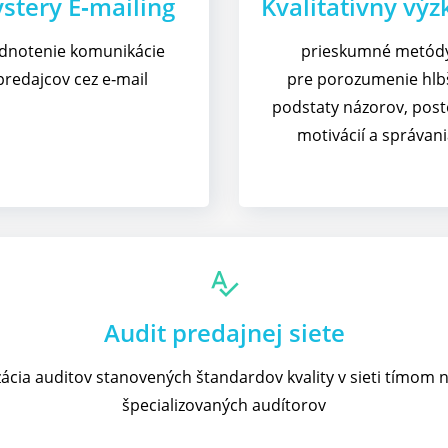
stery E‑mailing
Kvalitatívny vý
dnotenie komunikácie
prieskumné metód
predajcov cez e‑mail
pre porozumenie hlb
podstaty názorov, post
motivácií a správan
spellcheck
Audit predajnej siete
zácia auditov stanovených štandardov kvality v sieti tímom 
špecializovaných audítorov