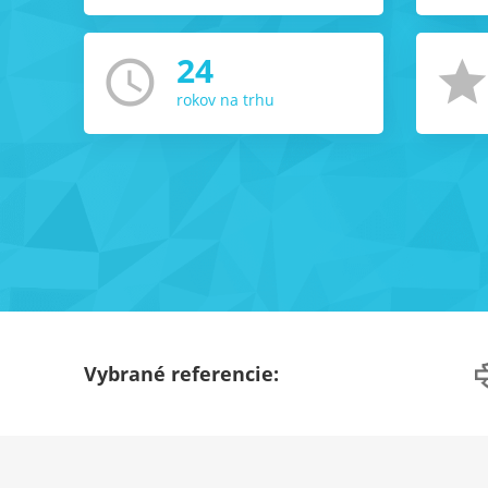
24
access_time
sta
rokov na trhu
Vybrané referencie: