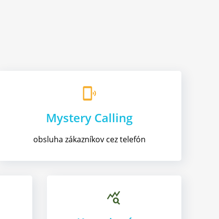
phonelink_ring
Mystery Calling
obsluha zákazníkov cez telefón
query_stats