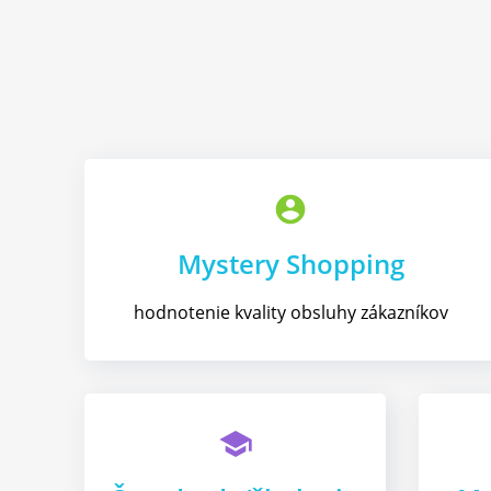
account_circle
Mystery Shopping
hodnotenie kvality obsluhy zákazníkov
school