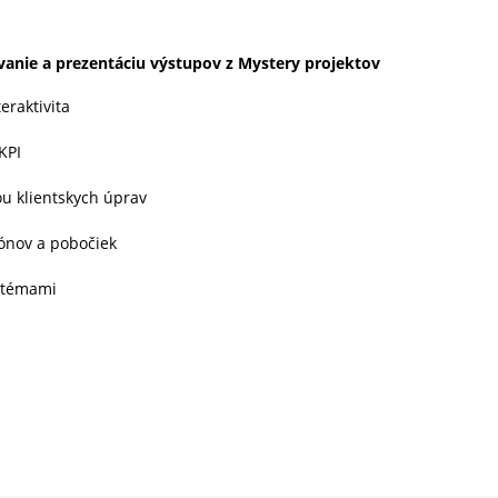
vanie a prezentáciu výstupov z Mystery projektov
eraktivita
KPI
ou klientskych úprav
iónov a pobočiek
ystémami