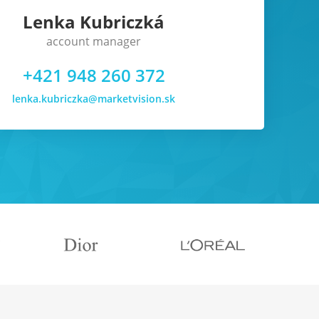
Lenka Kubriczká
account manager
+421 948 260 372
lenka.kubriczka@marketvision.sk