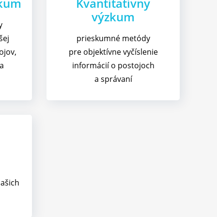
zkum
Kvantitatívny
výzkum​
y
šej
prieskumné metódy
ojov,
pre objektívne vyčíslenie
ia
informácií o postojoch
a správaní
našich