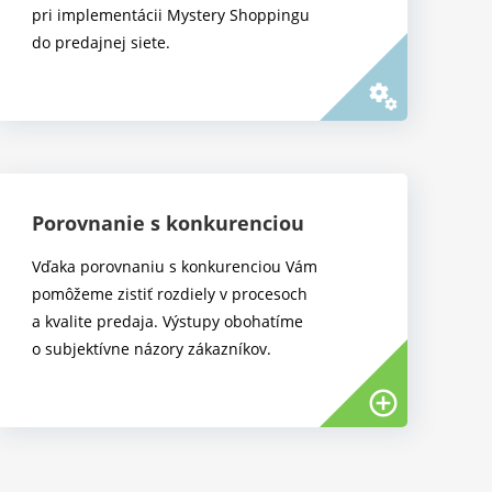
pri implementácii Mystery Shoppingu
do predajnej siete.
miscellaneous_services
Porovnanie s konkurenciou
Vďaka porovnaniu s konkurenciou Vám
pomôžeme zistiť rozdiely v procesoch
a kvalite predaja. Výstupy obohatíme
o subjektívne názory zákazníkov.
add_circle_outline