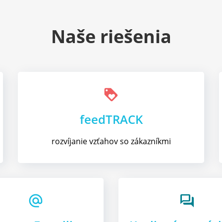
Naše riešenia
loyalty
feedTRACK
rozvíjanie vzťahov so zákazníkmi
forum
alternate_email