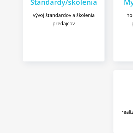
Štandardy/školenia
My
vývoj štandardov a školenia
ho
predajcov
reali