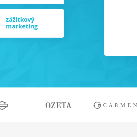
r
zážitkový
marketing