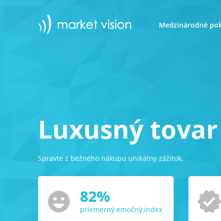
Medzinárodné pok
Luxusný tovar
Spravte z bežného nákupu unikátny zážitok.
82
%
emoji_emotions
verifie
priemerný emočný index