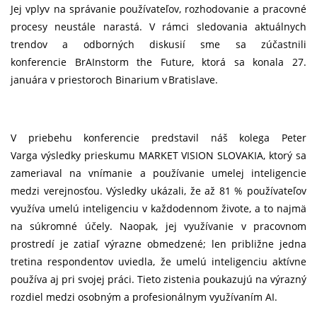
Jej vplyv na správanie používateľov, rozhodovanie a pracovné
procesy neustále narastá. V rámci sledovania aktuálnych
trendov a odborných diskusií sme sa zúčastnili
konferencie BrAInstorm the Future, ktorá sa konala 27.
januára v priestoroch Binarium v Bratislave.
V priebehu konferencie predstavil náš kolega Peter
Varga výsledky prieskumu MARKET VISION SLOVAKIA, ktorý sa
zameriaval na vnímanie a používanie umelej inteligencie
medzi verejnosťou. Výsledky ukázali, že až 81 % používateľov
využíva umelú inteligenciu v každodennom živote, a to najmä
na súkromné účely. Naopak, jej využívanie v pracovnom
prostredí je zatiaľ výrazne obmedzené; len približne jedna
tretina respondentov uviedla, že umelú inteligenciu aktívne
používa aj pri svojej práci. Tieto zistenia poukazujú na výrazný
rozdiel medzi osobným a profesionálnym využívaním AI.