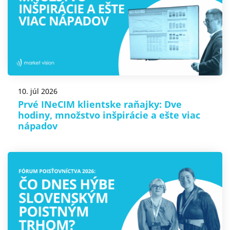
10. júl 2026
Prvé INeCIM klientske raňajky: Dve
hodiny, množstvo inšpirácie a ešte viac
nápadov