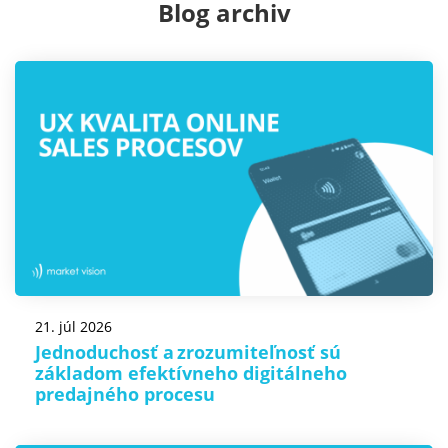
Blog archiv
21. júl 2026
Jednoduchosť a zrozumiteľnosť sú
základom efektívneho digitálneho
predajného procesu