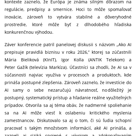
kontexte zaznelo, že Európa je známa silným dôrazom na
regulácie, predpisy a smernice. Hoci to môže spomaľovať
inovácie, zároveň to vytvára stabilné a dôveryhodné
prostredie, ktoré môže byť z dlhodobého hľadiska
konkurenčnou výhodou.
Záver konferencie patril panelovej diskusii s názvom „Ako AI
prepisuje pravidlá biznisu v roku 2026,” ktorej sa zúčastnili
Mária Bieliková (KInIT), Igor Kolla (ANTIK Telekom) a
Peter Gažík (televízia Markíza). Účastníci sa zhodli, že AI sa v
súčasnosti najviac využíva v procesoch a produktoch, kde
prináša postupné zlepšenia. Zároveň zaznelo, že investície do
AI samy o sebe nezaručujú návratnosť, no dôležitý je
postupný, systematický prístup a hľadanie reálne využiteľných
prípadov. Otvorila sa aj téma obáv, že nadmerné spoliehanie
sa na AI môže viesť k oslabeniu kritického myslenia
zamestnancov. Diskutovalo sa aj o tom, či sú ľudia schopní
pracovať s takým množstvom informácií, aké AI prináša, a
zazneli aj riziká spojené s vývojom a zdokonaľovaním