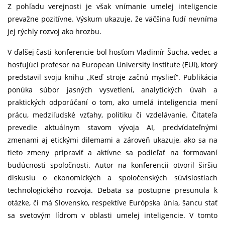
Z pohľadu verejnosti je však vnímanie umelej inteligencie
prevažne pozitívne. Výskum ukazuje, že väčšina ľudí nevníma
jej rýchly rozvoj ako hrozbu.
V ďalšej časti konferencie bol hosťom Vladimír Šucha, vedec a
hosťujúci profesor na European University Institute (EUI), ktorý
predstavil svoju knihu ,,Keď stroje začnú myslieť“. Publikácia
ponúka súbor jasných vysvetlení, analytických úvah a
praktických odporúčaní o tom, ako umelá inteligencia mení
prácu, medziľudské vzťahy, politiku či vzdelávanie. Čitateľa
prevedie aktuálnym stavom vývoja AI, predvídateľnými
zmenami aj etickými dilemami a zároveň ukazuje, ako sa na
tieto zmeny pripraviť a aktívne sa podieľať na formovaní
budúcnosti spoločnosti. Autor na konferencii otvoril širšiu
diskusiu o ekonomických a spoločenských súvislostiach
technologického rozvoja. Debata sa postupne presunula k
otázke, či má Slovensko, respektíve Európska únia, šancu stať
sa svetovým lídrom v oblasti umelej inteligencie. V tomto