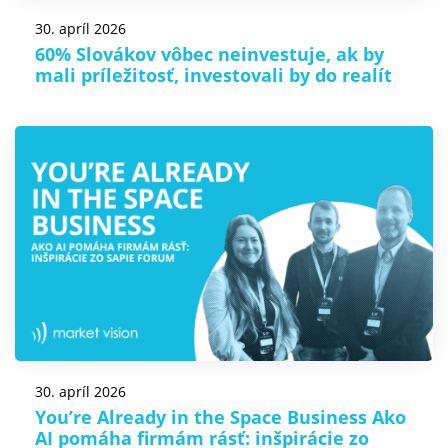
30. apríl 2026
60% Slovákov vôbec neinvestuje, ak by
mali príležitosť, investovali by do realít
30. apríl 2026
You’re Already in the Space Business Ako
AI pomáha firmám rásť: inšpirácie zo