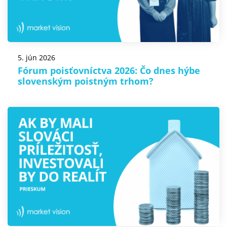
5. jún 2026
Fórum poisťovníctva 2026: Čo dnes hýbe
slovenským poistným trhom?