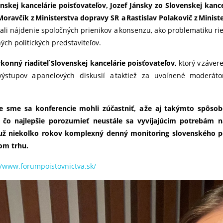
nskej kancelárie poisťovateľov, Jozef Jánsky zo Slovenskej kan
Moravčík z Ministerstva dopravy SR a Rastislav Polakovič z Minist
ali nájdenie spoločných prienikov a konsenzu, ako problematiku rieši
ch politických predstaviteľov.
konný riaditeľ Slovenskej kancelárie poisťovateľov,
ktorý v záver
 výstupov a panelových diskusií a taktiež za uvoľnené moderá
e sme sa konferencie mohli zúčastniť, a že aj takýmto spôs
k čo najlepšie porozumieť neustále sa vyvíjajúcim potrebám na
 už niekoľko rokov komplexný denný monitoring slovenského po
om trhu.
//www.forumpoistovnictva.sk/