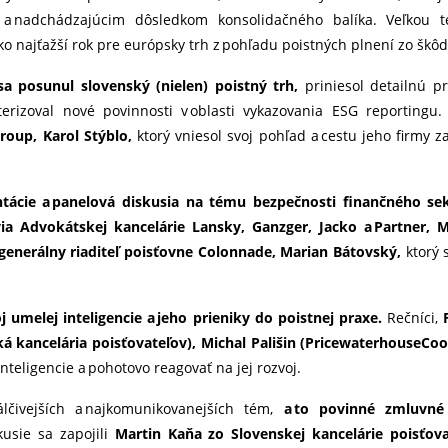
 a nadchádzajúcim dôsledkom konsolidačného balíka. Veľkou té
ako najťažší rok pre európsky trh z pohľadu poistných plnení zo škô
a posunul slovenský (nielen) poistný trh,
priniesol detailnú p
terizoval nové povinnosti v oblasti vykazovania ESG reportingu.
roup, Karol Stýblo,
ktorý vniesol svoj pohľad a cestu jeho firmy 
ntácie a panelová diskusia na tému bezpečnosti finančného sek
ia Advokátskej kancelárie Lansky, Ganzger, Jacko a Partner, 
 generálny riaditeľ poisťovne Colonnade, Marian Bátovský,
ktorý 
j umelej inteligencie a jeho prieniky do poistnej praxe.
Rečníci,
ká kancelária poisťovateľov), Michal Pališin (PricewaterhouseCo
nteligencie a pohotovo reagovať na jej rozvoj.
álčivejších a najkomunikovanejších tém,
a to povinné zmluvné 
kusie sa zapojili
Martin Kaňa zo Slovenskej kancelárie poisťova