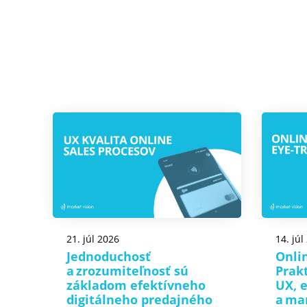
21. júl 2026
14. júl
Jednoduchosť
Onlin
a zrozumiteľnosť sú
Prak
základom efektívneho
UX, 
digitálneho predajného
a ma