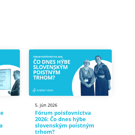
5. jún 2026
ke
Fórum poisťovníctva
2026: Čo dnes hýbe
a
slovenským poistným
trhom?