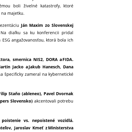
mou boli živelné katastrofy, ktoré
d na majetku.
rezentáciu
Ján Maxim zo Slovenskej
 Na diaľku sa ku konferencii pridal
za ESG angažovanosťou, ktorá bola ich
tora,
smernica NIS2, DORA a FIDA.
Martin Jacko a Jakub Hanesch, Dana
sa špecificky zameral na kybernetické
Filip Staňo (ableneo), Pavel Dvornak
opers Slovensko)
akcentovali potrebu
poistenie vs. nepoistené vozidlá.
teľov, Jaroslav Kmeť z Ministerstva