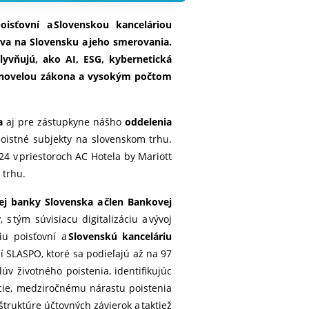
isťovní a Slovenskou kanceláriou
tva na Slovensku a jeho smerovania.
lyvňujú, ako AI, ESG, kybernetická
e s novelou zákona a vysokým počtom
a
aj pre zástupkyne nášho
oddelenia
poistné subjekty na slovenskom trhu.
4 v priestoroch AC Hotela by Mariott
 trhu.
ej banky Slovenska a člen Bankovej
s tým súvisiacu digitalizáciu a vývoj
iu poisťovní a
Slovenskú kanceláriu
í SLASPO, ktoré sa podieľajú až na 97
 životného poistenia, identifikujúc
ácie, medziročnému nárastu poistenia
štruktúre účtovných závierok a taktiež