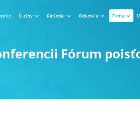
rytie
Služby
Riešenia
Odvetvia
Firma
M
nferencii Fórum poisť