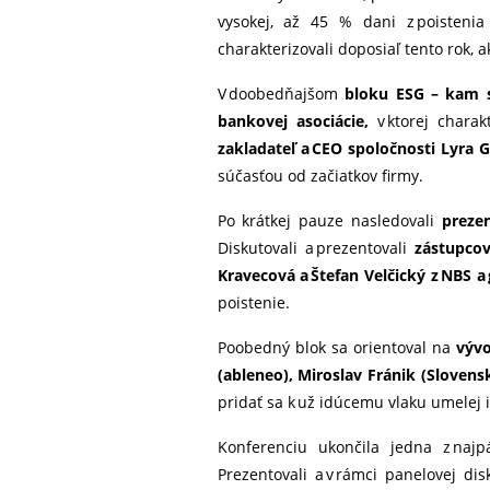
vysokej, až 45 % dani z poistenia
charakterizovali doposiaľ tento rok, 
V doobedňajšom
bloku ESG – kam s
bankovej asociácie,
v ktorej charak
zakladateľ a CEO spoločnosti Lyra G
súčasťou od začiatkov firmy.
Po krátkej pauze nasledovali
preze
Diskutovali a prezentovali
zástupcov
Kravecová a Štefan Velčický z NBS a
poistenie.
Poobedný blok sa orientoval na
vývo
(ableneo), Miroslav Fránik (Slovens
pridať sa k už idúcemu vlaku umelej i
Konferenciu ukončila jedna z najp
Prezentovali a v rámci panelovej dis