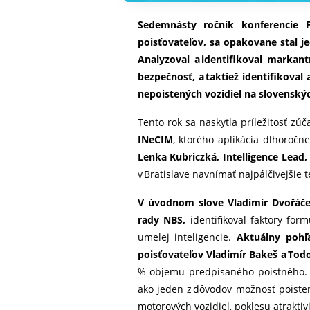
Sedemnásty ročník konferencie F
poisťovateľov, sa opakovane stal j
Analyzoval a identifikoval markan
bezpečnosť, a taktiež identifikova
nepoistených vozidiel na slovenský
Tento rok sa naskytla príležitosť zú
INeCIM
, ktorého aplikácia dlhoročn
Lenka Kubriczká, Intelligence Lead, 
v Bratislave navnímať najpálčivejšie
V úvodnom slove Vladimír Dvořáček
rady NBS,
identifikoval faktory form
umelej inteligencie.
Aktuálny pohľ
poisťovateľov Vladimír Bakeš a Tod
% objemu predpísaného poistného. P
ako jeden z dôvodov možnosť poisten
motorových vozidiel, poklesu atraktiv