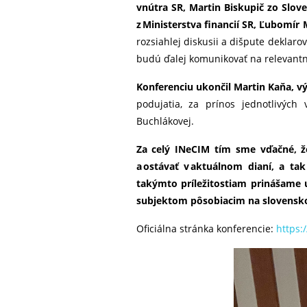
vnútra SR, Martin Biskupič zo Slove
z Ministerstva financií SR, Ľubomír 
rozsiahlej diskusii a dišpute deklarov
budú ďalej komunikovať na relevantný
Konferenciu ukončil Martin Kaňa, vý
podujatia, za prínos jednotlivých
Buchlákovej.
Za celý INeCIM tím sme vďačné, ž
a ostávať v aktuálnom dianí, a ta
takýmto príležitostiam prinášame
subjektom pôsobiacim na slovensk
Oficiálna stránka konferencie:
https: