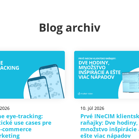
Blog archiv
 2026
10. júl 2026
e eye-tracking:
Prvé INeCIM klients
tické use cases pre
raňajky: Dve hodiny,
e-commerce
množstvo inšpirácie 
rketing
ešte viac nápadov