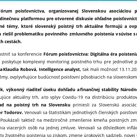
órum poisťovníctva, organizovanej Slovenskou asociáciou po
edinečnou platformou pre otvorené diskusie ohľadne poisťovníc
tné témy, ktoré slovenský poistný trh aktuálne formujú a ovp
l a riešil problematiku povinného zmluvného poistenia v súvis
ch cestách.
častniť sa konferencie
Fórum poisťovníctva: Digitálna éra poisteni
e poskytuje komplexný monitoring poistného trhu pre jednotlivé 
a Klaudia Robová, Intelligence analyst,
tak mali možnosť 13.11.202
 témy, ovplyvňujúce budúcnosť poisťovní pôsobiacich na slovenskom
, výkonný riaditeľ úseku dohľadu a finančnej stability Národn
ujúce aktuálny trh, a to vplyv Covidu-19 na distribúciu produktov, 
ad na poistný trh na Slovensku
priniesli za Slovenskú asociác
or Todorov.
Venovali sa štatistikám jednotlivých členských poisťovn
oukázali taktiež na medziročné zmenšenie kmeňa poistných zmlúv
ia viacerých osôb na jednej zmluve. Venovali sa dôsledkom infl
ity životného poistenia so ziskom, zmene úrokových sadzieb, novej 