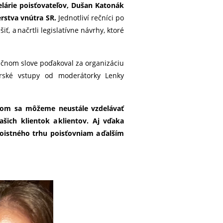
celárie poisťovateľov, Dušan Katonák
erstva vnútra SR.
Jednotliví rečníci po
ť, a načrtli legislatívne návrhy, ktoré
ečnom slove poďakoval za organizáciu
torské vstupy od moderátorky Lenky
obom sa môžeme neustále vzdelávať
šich klientok a klientov. Aj vďaka
istného trhu poisťovniam a ďalším