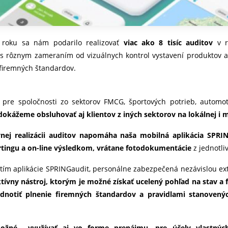
 roku sa nám podarilo realizovať
viac ako 8 tisíc auditov
v 
 s rôznym zameraním od vizuálnych kontrol vystavení produktov a 
firemných štandardov.
 pre spoločnosti zo sektorov FMCG, športových potrieb, automoti
dokážeme obsluhovať aj klientov z iných sektorov na lokálnej i 
vnej realizácii auditov napomáha naša mobilná aplikácia SPRI
rtingu a on-line výsledkom, vrátane fotodokumentácie
z jednotli
itím aplikácie SPRINGaudit, personálne zabezpečená nezávislou e
ktívny nástroj, ktorým je možné získať ucelený pohľad na stav a
dnotiť plnenie firemných štandardov a pravidlami stanove
možné využívať aj vo forme prenájmu, pre účely vlastnýc