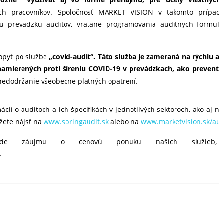
ných pracovníkov. Spoločnosť MARKET VISION v takomto prípa
lú prevádzku auditov, vrátane programovania auditných formul
dopyt po službe
„covid-audit“. Táto služba je zameraná na rýchlu
namierených proti šíreniu COVID-19 v prevádzkach, ako prevent
edodržanie všeobecne platných opatrení.
ácií o auditoch a ich špecifikách v jednotlivých sektoroch, ako aj
ôžete nájsť na
www.springaudit.sk
alebo na
www.marketvision.sk/au
de záujmu o cenovú ponuku našich služieb, n
.