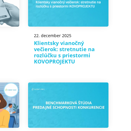
22. december 2025
Klientsky vianočný
večierok: stretnutie na
rozlúčku s priestormi
KOVOPROJEKTU