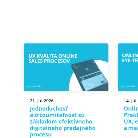
21. júl 2026
14. júl
Jednoduchosť
Onlin
a zrozumiteľnosť sú
Prak
základom efektívneho
UX, 
digitálneho predajného
a ma
procesu