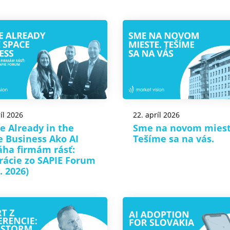
íl 2026
22. apríl 2026
e Already in the
Sme na novom miest
e Business Ako AI
Tešíme sa na vás.
ha firmám rásť:
irácie zo SAPIE Forum
4. 2026)