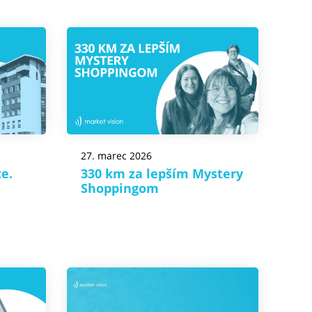
27. marec 2026
e.
330 km za lepším Mystery
Shoppingom