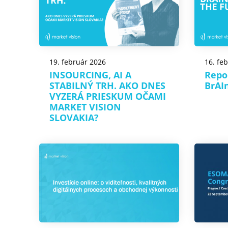
19. február 2026
16. fe
INSOURCING, AI A
Repo
STABILNÝ TRH. AKO DNES
BrAI
VYZERÁ PRIESKUM OČAMI
MARKET VISION
SLOVAKIA?