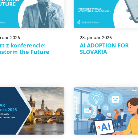
bruár 2026
28. január 2026
rt z konferencie:
AI ADOPTION FOR
nstorm the Future
SLOVAKIA