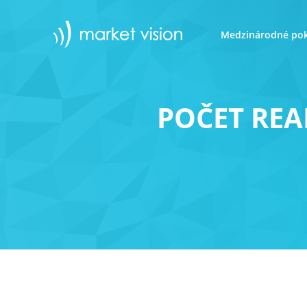
Medzinárodné pok
POČET REA