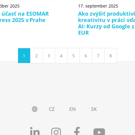
tóber 2025
17. september 2025
 účasť na ESOMAR
Ako zvýšiť produktiv
ress 2025 v Prahe
kreativitu v práci vď
AI: Kurzy od Google z
EUR
1
2
3
4
5
6
7
8
CZ
EN
SK
language