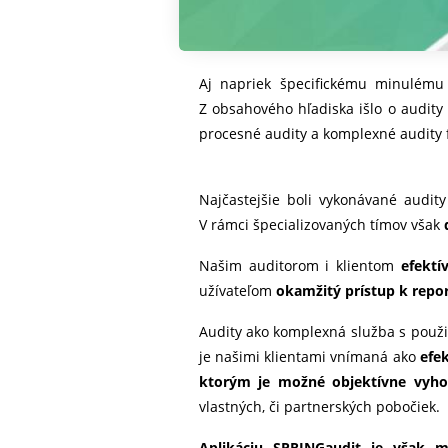
Aj napriek špecifickému minulému
Z obsahového hľadiska išlo o audity
procesné audity a komplexné audity 
Najčastejšie boli vykonávané audity
V rámci špecializovaných tímov však
Našim auditorom i klientom
efektí
užívateľom
okamžitý prístup k repo
Audity ako komplexná služba s použ
je našimi klientami vnímaná ako
efe
ktorým je možné objektívne vyho
vlastných, či partnerských pobočiek.
Aplikáciu SPRINGaudit je však 