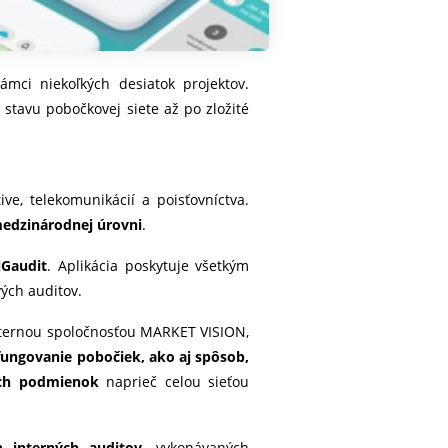
rámci niekoľkých desiatok projektov.
stavu pobočkovej siete až po zložité
ve, telekomunikácií a poisťovníctva.
medzinárodnej úrovni
.
NGaudit
. Aplikácia poskytuje všetkým
vých auditov.
xternou spoločnosťou MARKET VISION,
 fungovanie pobočiek, ako aj spôsob,
ných podmienok
naprieč celou sieťou
h interných auditov,
vykonávaných