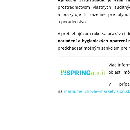
prostredníctvom vlastných audit
a poskytuje IT zázemie pre plynu
a poradenstvo.
V prebiehajúcom roku sa očakáva i 
nariadení a hygienických opatrení 
predchádzať možným sankciám pre n
Viac inform
oblasti, m
V prípa
na
maria.melichova@marketvision.sk