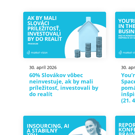
30. apríl 2026
30. apr
60% Slovákov vôbec
You’r
neinvestuje, ak by mali
Spac
príležitosť, investovali by
pomá
do realít
inšp
(21. 