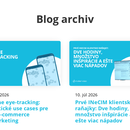
Blog archiv
 2026
10. júl 2026
e eye-tracking:
Prvé INeCIM klients
tické use cases pre
raňajky: Dve hodiny,
e-commerce
množstvo inšpirácie 
rketing
ešte viac nápadov