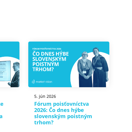
5. jún 2026
ke
Fórum poisťovníctva
2026: Čo dnes hýbe
a
slovenským poistným
trhom?