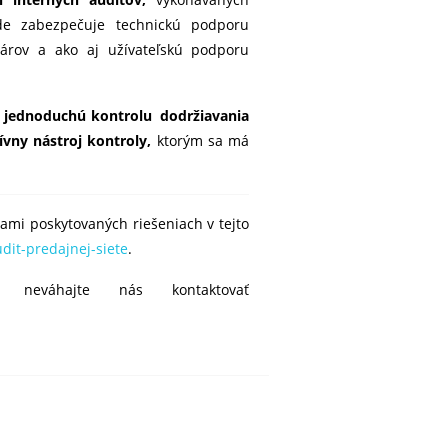
de zabezpečuje technickú podporu
árov a ako aj užívateľskú podporu
 a jednoduchú kontrolu dodržiavania
ívny nástroj kontroly,
ktorým sa má
 nami poskytovaných riešeniach v tejto
dit-predajnej-siete
.
eváhajte nás kontaktovať