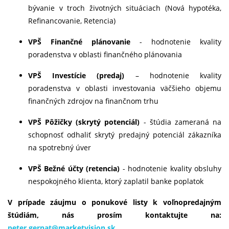
bývanie v troch životných situáciach (Nová hypotéka,
Refinancovanie, Retencia)
VPŠ Finančné plánovanie
- hodnotenie kvality
poradenstva v oblasti finančného plánovania
VPŠ Investície (predaj)
– hodnotenie kvality
poradenstva v oblasti investovania väčšieho objemu
finančných zdrojov na finančnom trhu
VPŠ Pôžičky (skrytý potenciál)
- štúdia zameraná na
schopnosť odhaliť skrytý predajný potenciál zákazníka
na spotrebný úver
VPŠ Bežné účty (retencia)
- hodnotenie kvality obsluhy
nespokojného klienta, ktorý zaplatil banke poplatok
​V prípade záujmu o ponukové listy k voľnopredajným
štúdiám, nás prosím kontaktujte na:
peter.gernat@marketvision.sk