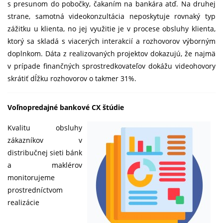
s presunom do pobočky, čakaním na bankára atď. Na druhej
strane, samotná videokonzultácia neposkytuje rovnaký typ
zážitku u klienta, no jej využitie je v procese obsluhy klienta,
ktorý sa skladá s viacerých interakcií a rozhovorov výborným
doplnkom. Dáta z realizovaných projektov dokazujú, že najmä
v prípade finančných sprostredkovateľov dokážu videohovory
skrátiť dĺžku rozhovorov o takmer 31%.
Voľnopredajné bankové CX štúdie
​Kvalitu obsluhy
zákazníkov v
distribučnej sieti bánk
a maklérov
monitorujeme
prostredníctvom
realizácie