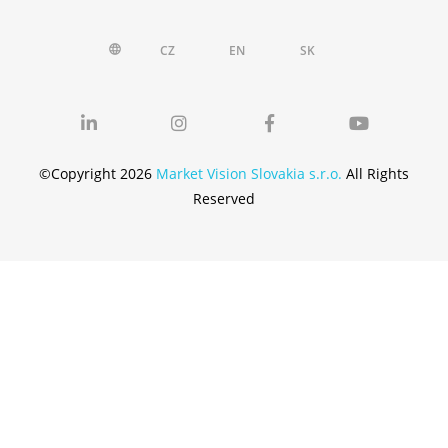
CZ
EN
SK
language
©Copyright 2026
Market Vision Slovakia s.r.o.
All Rights
Reserved