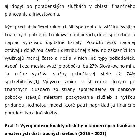
aj dopyt po poradenských službách v oblasti finančného
plánovania a investovania.
Kým pred niekoľkými rokmi riešili spotrebitelia väčšinu svojich
finančných potrieb v bankových pobočkách, dnes spotrebitelia
najviac využívajú digitálne kanály. Pobočky však naďalej
ostávajú dôležitou časťou distribučnej siete, no zákazníci ich
využívajú menej často a riešia v nich iné typy požiadaviek.
Aspoň 1x za mesiac využije pobočku iba 27% Slovákov, no min.
1x ročne využíva služby pobočkovej siete až 74%
spotrebiteľov.[1] Vplyvom zmien v štruktúre dopytu po
finančných službách zo strany spotrebiteľov sa bankové
pobočky stávajú miestom poskytovania služieb s vyššou
pridanou hodnotou, medzi ktoré patrí napríklad ja finančné
poradenstvo a iné služby.
Graf 1: Vývoj indexu kvality obsluhy v komerčných bankách
a externých distribučných sieťach (2015 – 2021)