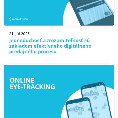
21. júl 2026
Jednoduchosť a zrozumiteľnosť sú
základom efektívneho digitálneho
predajného procesu