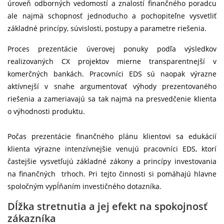
úroveň odborných vedomostí a znalostí finančného poradcu
ale najmä schopnosť jednoducho a pochopiteľne vysvetliť
základné princípy, súvislosti, postupy a parametre riešenia.
Proces prezentácie úverovej ponuky podľa výsledkov
realizovaných CX projektov mierne transparentnejší v
komerčných bankách. Pracovníci EDS sú naopak výrazne
aktívnejší v snahe argumentovať výhody prezentovaného
riešenia a zameriavajú sa tak najmä na presvedčenie klienta
o výhodnosti produktu.
Počas prezentácie finančného plánu klientovi sa edukácií
klienta výrazne intenzívnejšie venujú pracovníci EDS, ktorí
častejšie vysvetľujú základné zákony a princípy investovania
na finančných trhoch. Pri tejto činnosti si pomáhajú hlavne
spoločným vypĺňaním investičného dotazníka.
Dĺžka stretnutia a jej efekt na spokojnosť
zákazníka