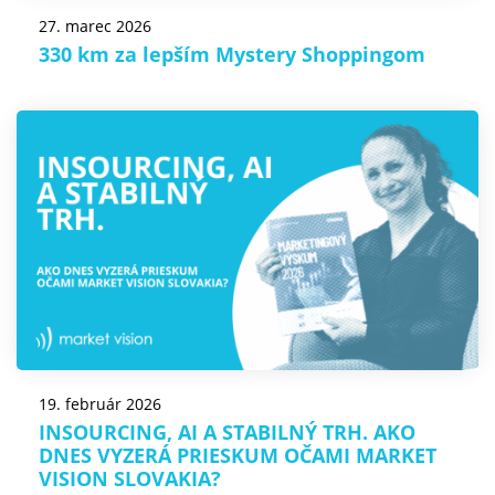
27. marec 2026
330 km za lepším Mystery Shoppingom
19. február 2026
INSOURCING, AI A STABILNÝ TRH. AKO
DNES VYZERÁ PRIESKUM OČAMI MARKET
VISION SLOVAKIA?