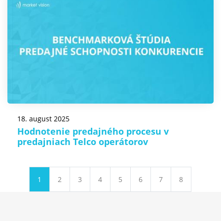
18. august 2025
Hodnotenie predajného procesu v
predajniach Telco operátorov
1
2
3
4
5
6
7
8