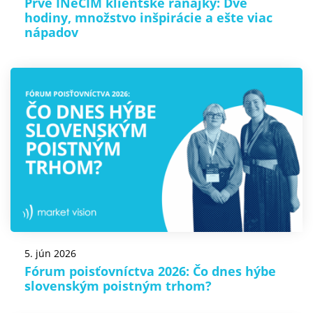
Prvé INeCIM klientske raňajky: Dve
hodiny, množstvo inšpirácie a ešte viac
nápadov
5. jún 2026
Fórum poisťovníctva 2026: Čo dnes hýbe
slovenským poistným trhom?