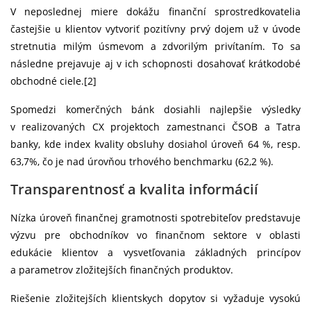
V neposlednej miere dokážu finanční sprostredkovatelia
častejšie u klientov vytvoriť pozitívny prvý dojem už v úvode
stretnutia milým úsmevom a zdvorilým privítaním. To sa
následne prejavuje aj v ich schopnosti dosahovať krátkodobé
obchodné ciele.[2]
Spomedzi komerčných bánk dosiahli najlepšie výsledky
v realizovaných CX projektoch zamestnanci ČSOB a Tatra
banky, kde index kvality obsluhy dosiahol úroveň 64 %, resp.
63,7%, čo je nad úrovňou trhového benchmarku (62,2 %).
Transparentnosť a kvalita informácií
Nízka úroveň finančnej gramotnosti spotrebiteľov predstavuje
výzvu pre obchodníkov vo finančnom sektore v oblasti
edukácie klientov a vysvetľovania základných princípov
a parametrov zložitejších finančných produktov.
Riešenie zložitejších klientskych dopytov si vyžaduje vysokú