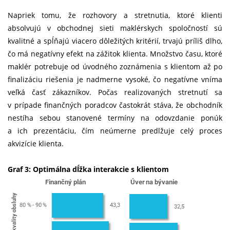
Napriek tomu, že rozhovory a stretnutia, ktoré klienti
absolvujú v obchodnej sieti maklérskych spoločností sú
kvalitné a spĺňajú viacero dôležitých kritérií, trvajú príliš dlho,
čo má negatívny efekt na zážitok klienta. Množstvo času, ktoré
maklér potrebuje od úvodného zoznámenia s klientom až po
finalizáciu riešenia je nadmerne vysoké, čo negatívne vníma
veľká časť zákazníkov. Počas realizovaných stretnutí sa
v prípade finančných poradcov častokrát stáva, že obchodník
nestíha sebou stanovené termíny na odovzdanie ponúk
a ich prezentáciu, čím neúmerne predlžuje celý proces
akvizície klienta.
Graf 3: Optimálna dĺžka interakcie s klientom