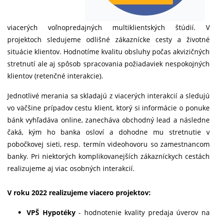
viacerých voľnopredajných multiklientských štúdií. V
projektoch sledujeme odlišné zákaznícke cesty a životné
situácie klientov. Hodnotíme kvalitu obsluhy počas akvizičných
stretnutí ale aj spôsob spracovania požiadaviek nespokojných
klientov (retenčné interakcie).
Jednotlivé merania sa skladajú z viacerých interakcií a sledujú
vo väčšine prípadov cestu klient, ktorý si informácie o ponuke
bánk vyhľadáva online, zanecháva obchodný lead a následne
čaká, kým ho banka osloví a dohodne mu stretnutie v
pobočkovej sieti, resp. termín videohovoru so zamestnancom
banky. Pri niektorých komplikovanejších zákazníckych cestách
realizujeme aj viac osobných interakcií.
V roku 2022 realizujeme viacero projektov:
VPŠ Hypotéky
- hodnotenie kvality predaja úverov na