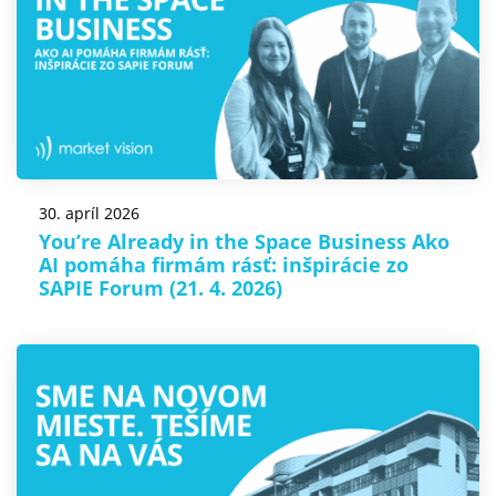
30. apríl 2026
You’re Already in the Space Business Ako
AI pomáha firmám rásť: inšpirácie zo
SAPIE Forum (21. 4. 2026)