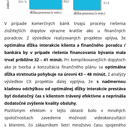
V prípade komerčných bánk trvajú procesy riešenia
zložitejších dopytov výrazne kratšie ako u finančných
poradcov. Z výsledkov realizovaných projektov vplýva, že
optimálna dĺžka interakcie klienta a finančného poradcu /
bankára by v prípade riešenia financovania bývania mala
trvať približne 32 – 41 minút.
Pri komplikovanejších dopytoch
ako je tvorba a konzultácia finančného plánu sa
optimálna
dĺžka stretnutia pohybuje na úrovni 43 – 48 minút.
Z analýzy
výsledkov CX projektov ďalej vyplýva, že
s nadmernou
kladnou odchýlkou od optimálnej dĺžky interakcie prestáva
byť dodatočný čas s klientom trávený efektívne a neprináša
dodatočné zvýšenie kvality obsluhy.
Pozitívnym efektom v tejto oblasti bolo v mnohých
spoločnostiach zavedenie možnosti videokonzultácií
s klientmi, čo zákazníkom šetrí množstvo času spojeného